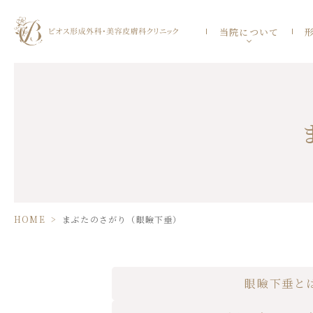
当院について
ま
ぶ
た
の
さ
が
り
（眼
瞼
下
垂）
HOME
>
まぶたのさがり（眼瞼下垂）
眼瞼下垂と